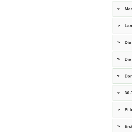
Mes
Lan
Die
Die
Don
30 
Pil
Ers