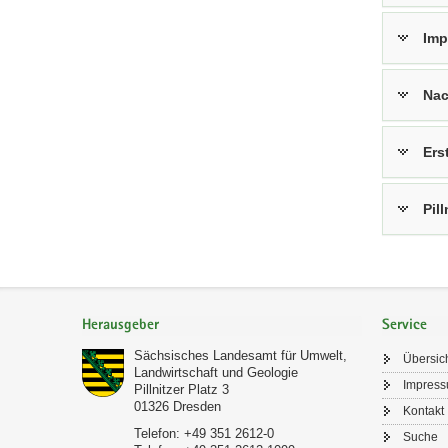
Imp
Nac
Ers
Pil
Footer-
Bereich
Herausgeber
Service
Sächsisches Landesamt für Umwelt,
Übersic
Landwirtschaft und Geologie
Impres
Pillnitzer Platz 3
01326
Dresden
Kontakt
Telefon:
+49 351 2612-0
Suche