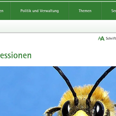
reifende
en
Politik und Verwaltung
Themen
Se
Schrif
essionen
t