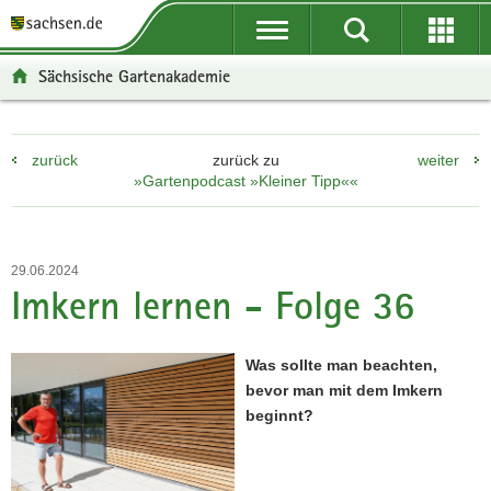
P
P
H
F
o
o
a
o
r
r
u
o
Sächsische Gartenakademie
t
t
p
t
a
a
t
e
l
l
i
r
zurück
zurück zu
weiter
ü
n
n
-
»Gartenpodcast »Kleiner Tipp««
b
a
h
B
e
v
a
e
r
i
l
r
g
g
t
e
29.06.2024
r
a
i
Imkern lernen - Folge 36
e
t
c
i
i
h
f
o
Was sollte man beachten,
e
n
bevor man mit dem Imkern
n
beginnt?
d
e
N