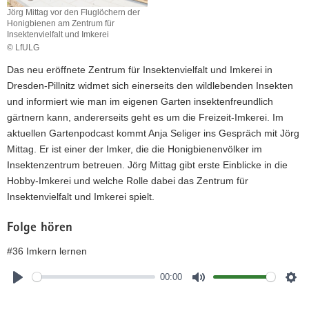
Jörg Mittag vor den Fluglöchern der
a
Honigbienen am Zentrum für
v
Insektenvielfalt und Imkerei
i
© LfULG
g
Das neu eröffnete Zentrum für Insektenvielfalt und Imkerei in
a
Dresden-Pillnitz widmet sich einerseits den wildlebenden Insekten
t
und informiert wie man im eigenen Garten insektenfreundlich
i
gärtnern kann, andererseits geht es um die Freizeit-Imkerei. Im
o
aktuellen Gartenpodcast kommt Anja Seliger ins Gespräch mit Jörg
n
Mittag. Er ist einer der Imker, die die Honigbienenvölker im
Insektenzentrum betreuen. Jörg Mittag gibt erste Einblicke in die
Hobby-Imkerei und welche Rolle dabei das Zentrum für
Insektenvielfalt und Imkerei spielt.
Folge hören
Kapitelübersicht
#36 Imkern lernen
00:00